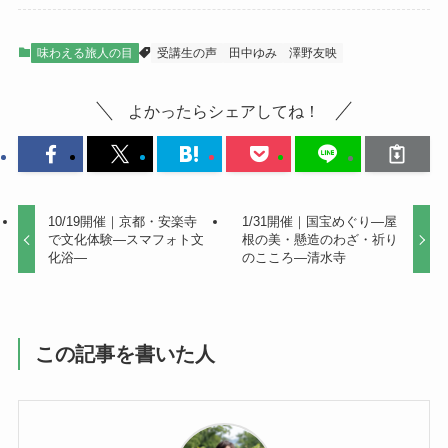
味わえる旅人の目
受講生の声
田中ゆみ
澤野友映
よかったらシェアしてね！
10/19開催｜京都・安楽寺
1/31開催｜国宝めぐり―屋
で文化体験―スマフォト文
根の美・懸造のわざ・祈り
化浴―
のこころ―清水寺
この記事を書いた人