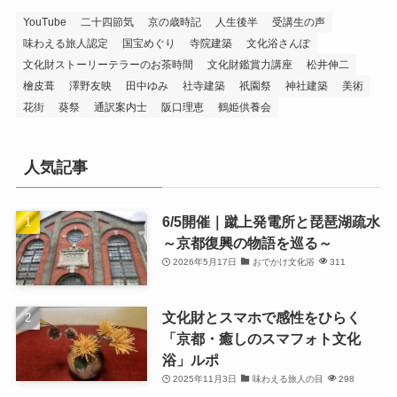
YouTube
二十四節気
京の歳時記
人生後半
受講生の声
味わえる旅人認定
国宝めぐり
寺院建築
文化浴さんぽ
文化財ストーリーテラーのお茶時間
文化財鑑賞力講座
松井伸二
檜皮葺
澤野友映
田中ゆみ
社寺建築
祇園祭
神社建築
美術
花街
葵祭
通訳案内士
阪口理恵
鶴姫供養会
人気記事
6/5開催｜蹴上発電所と琵琶湖疏水
～京都復興の物語を巡る～
2026年5月17日
おでかけ文化浴
311
文化財とスマホで感性をひらく
「京都・癒しのスマフォト文化
浴」ルポ
2025年11月3日
味わえる旅人の目
298