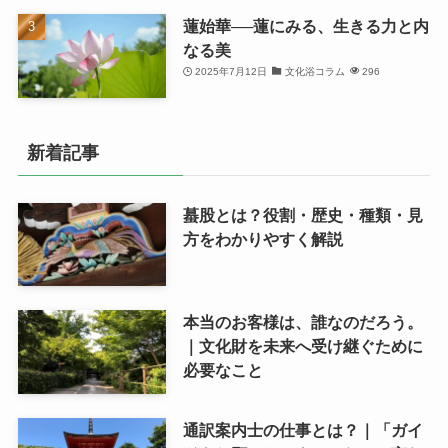
蓮始華──蓮にみる、生きる力と内
なる美
2025年7月12日
文化浴コラム
296
新着記事
蟇股とは？役割・歴史・種類・見
方をわかりやすく解説
本当のお客様は、誰なのだろう。
｜文化財を未来へ受け継ぐために
必要なこと
通訳案内士の仕事とは？｜「ガイ